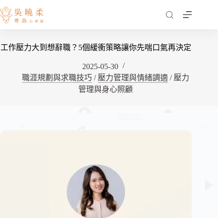
跳
至
主
要
工作壓力大到想辭職？5個緩衝策略讓你先喘口氣再決定
內
容
2025-05-30
職涯規劃與求職技巧
/
壓力管理與情緒調適
/
壓力
管理與身心照顧