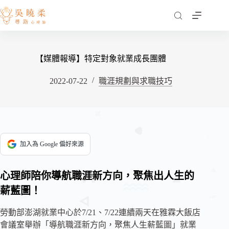
跳
至
主
要
內
【媒體報導】特定對象就業成長團體
容
2022-07-22
職涯規劃與求職技巧
加入為 Google 偏好來源
心理師陪你導航職涯新方向，聚焦出人生的
薪藍圖！
勞動部澎湖就業中心於7/21、7/22連續兩天在雅霖大飯店
會議室舉辦「導航職涯新方向，聚焦人生薪藍圖」就業