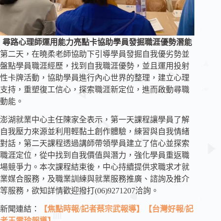
尋路心理師運用能力亮點卡協助學員發掘職涯優勢潛能
第二天，在曉柔老師協助下引導學員發掘自我優劣勢並
盤點學員職涯經歷，找到自我職涯優勢，並且運用投射
性卡牌活動，協助學員進行內心世界的整理，建立心理
支持，重塑復工信心，探索職涯新定位，進而啟動尋職
動能。
澎湖就業中心主任陳家全表示，第一天課程讓學員了解
自我壓力來源並利用輕黏土創作體驗，練習與自我情緒
對話，第二天課程透過講師帶領學員建立了信心並探索
職涯定位，從中找到自我價值與潛力，強化學員重返職
場競爭力。本次課程結束後，中心持續提供求職求才就
業媒合服務，及職業訓練與就業服務推廣、諮詢及推介
等服務，欲知詳情歡迎撥打(06)9271207洽詢。
新聞連結：
【焦點時報/記者蔡宗武報導】
【台灣好報/記
者王雯玲報導】